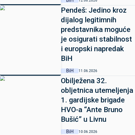
BiH
12.06.2026
Pendeš: Jedino kroz
dijalog legitimnih
predstavnika moguće
je osigurati stabilnost
i europski napredak
BiH
BiH
11.06.2026
Obilježena 32.
obljetnica utemeljenja
1. gardijske brigade
HVO-a “Ante Bruno
Bušić” u Livnu
BiH
10.06.2026