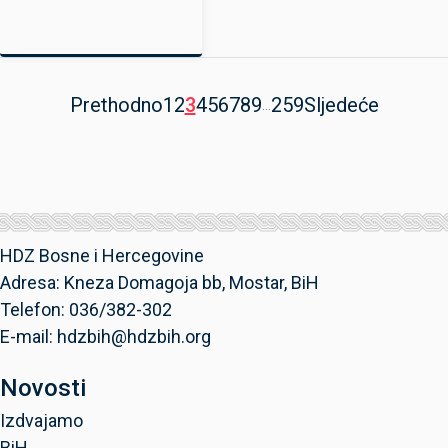
Prethodno
1
2
3
4
5
6
7
8
9
259
Sljedeće
...
HDZ Bosne i Hercegovine
Adresa: Kneza Domagoja bb, Mostar, BiH
Telefon: 036/382-302
E-mail: hdzbih@hdzbih.org
Novosti
Izdvajamo
BiH