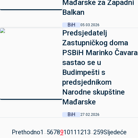
Mađarske za Zapadni
Balkan
BiH
05.03.2026
Predsjedatelj
Zastupničkog doma
PSBiH Marinko Čavara
sastao se u
Budimpešti s
predsjednikom
Narodne skupštine
Mađarske
BiH
27.02.2026
Prethodno
1
5
6
7
8
9
10
11
12
13
259
Sljedeće
...
...