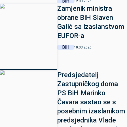
BiH
12.03.2026
Zamjenik ministra
obrane BiH Slaven
Galić sa izaslanstvom
EUFOR-a
BiH
10.03.2026
Predsjedatelj
Zastupničkog doma
PS BiH Marinko
Čavara sastao se s
posebnim izaslanikom
predsjednika Vlade