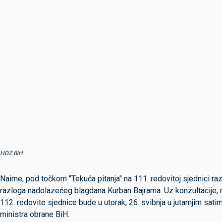
HDZ BiH
Naime, pod točkom "Tekuća pitanja" na 111. redovitoj sjednici ra
razloga nadolazećeg blagdana Kurban Bajrama. Uz konzultacije, n
112. redovite sjednice bude u utorak, 26. svibnja u jutarnjim sati
ministra obrane BiH.