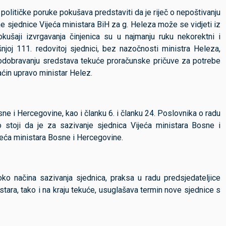
olitičke poruke pokušava predstaviti da je riječ o nepoštivanju
tne sjednice Vijeća ministara BiH za g. Heleza može se vidjeti iz
kušaji izvrgavanja činjenica su u najmanju ruku nekorektni i
šnjoj 111. redovitoj sjednici, bez nazočnosti ministra Heleza,
o odobravanju sredstava tekuće proračunske pričuve za potrebe
aćin upravo ministar Helez.
e i Hercegovine, kao i članku 6. i članku 24. Poslovnika o radu
 stoji da je za sazivanje sjednica Vijeća ministara Bosne i
jeća ministara Bosne i Hercegovine.
ko načina sazivanja sjednica, praksa u radu predsjedateljice
istara, tako i na kraju tekuće, usuglašava termin nove sjednice s