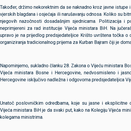
Također, držimo nekorektnim da se naknadno kroz javne istupe i p
vjerskih blagdana i osjećaja ili narušavanju odnosa. Koliko su bi
njegovih nazočnosti dosadašnjim sjednicama. Politizacija i po
neprimjereni za rad institucije Vijeća ministara BiH. Na jučera
upravo je na prijedlog predsjedateljice Krišto uvrštena točka 
organiziranja tradicionalnog prijema za Kurban Bajram čiji je dom
Napominjemo, sukladno članku 28. Zakona o Vijeću ministara Bosn
Vijeća ministara Bosne i Hercegovine, nedvosmisleno i jasno
Hercegovine isključivo nadležna i odgovorna predsjedateljica Vi
Unatoč poslovničkim odredbama, koje su jasne i eksplicitne o
Vijeća ministara BiH je da svaki put, kako na Kolegiju Vijeća min
kolegama ministrima.