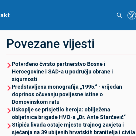
akt
Povezane vijesti
Potvrđeno čvrsto partnerstvo Bosne i
Hercegovine i SAD-a u području obrane i
sigurnosti
Predstavljena monografija „1995.“ - vrijedan
doprinos očuvanju povijesne istine o
Domovinskom ratu
Uskoplje se prisjetilo heroja: obilježena
obljetnica brigade HVO-a „Dr. Ante Starčević“
Stipića livada ostaje mjesto trajnog zavjeta i
sjećanja na 39 ubijenih hrvatskih branitelja i civila