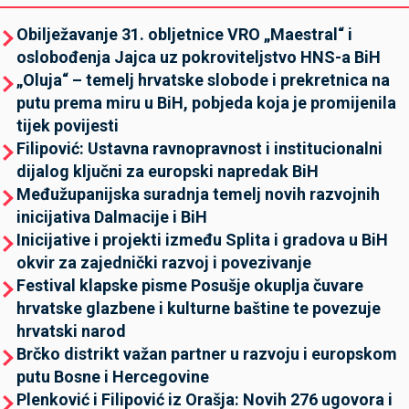
Obilježavanje 31. obljetnice VRO „Maestral“ i
oslobođenja Jajca uz pokroviteljstvo HNS-a BiH
„Oluja“ – temelj hrvatske slobode i prekretnica na
putu prema miru u BiH, pobjeda koja je promijenila
tijek povijesti
Filipović: Ustavna ravnopravnost i institucionalni
dijalog ključni za europski napredak BiH
Međužupanijska suradnja temelj novih razvojnih
inicijativa Dalmacije i BiH
Inicijative i projekti između Splita i gradova u BiH
okvir za zajednički razvoj i povezivanje
Festival klapske pisme Posušje okuplja čuvare
hrvatske glazbene i kulturne baštine te povezuje
hrvatski narod
Brčko distrikt važan partner u razvoju i europskom
putu Bosne i Hercegovine
Plenković i Filipović iz Orašja: Novih 276 ugovora i