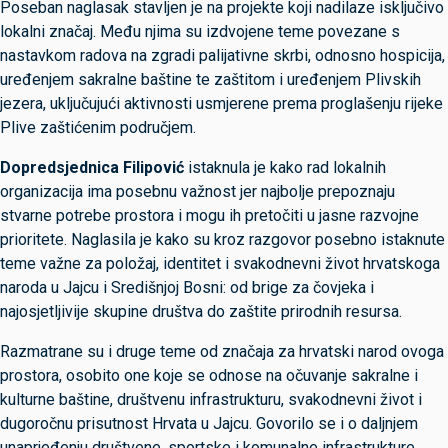
Poseban naglasak stavljen je na projekte koji nadilaze isključivo
lokalni značaj. Među njima su izdvojene teme povezane s
nastavkom radova na zgradi palijativne skrbi, odnosno hospicija,
uređenjem sakralne baštine te zaštitom i uređenjem Plivskih
jezera, uključujući aktivnosti usmjerene prema proglašenju rijeke
Plive zaštićenim područjem.
Dopredsjednica Filipović
istaknula je kako rad lokalnih
organizacija ima posebnu važnost jer najbolje prepoznaju
stvarne potrebe prostora i mogu ih pretočiti u jasne razvojne
prioritete. Naglasila je kako su kroz razgovor posebno istaknute
teme važne za položaj, identitet i svakodnevni život hrvatskoga
naroda u Jajcu i Središnjoj Bosni: od brige za čovjeka i
najosjetljivije skupine društva do zaštite prirodnih resursa.
Razmatrane su i druge teme od značaja za hrvatski narod ovoga
prostora, osobito one koje se odnose na očuvanje sakralne i
kulturne baštine, društvenu infrastrukturu, svakodnevni život i
dugoročnu prisutnost Hrvata u Jajcu. Govorilo se i o daljnjem
unaprjeđenju društvene, sportske i komunalne infrastrukture.