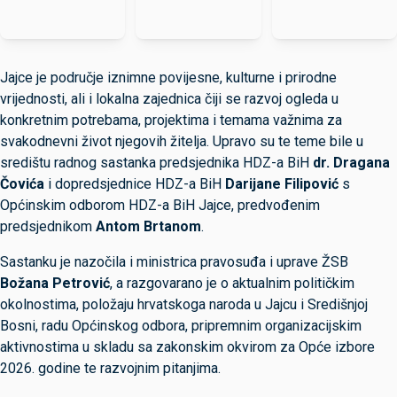
Jajce je područje iznimne povijesne, kulturne i prirodne
vrijednosti, ali i lokalna zajednica čiji se razvoj ogleda u
konkretnim potrebama, projektima i temama važnima za
svakodnevni život njegovih žitelja. Upravo su te teme bile u
središtu radnog sastanka predsjednika HDZ-a BiH
dr. Dragana
Čovića
i dopredsjednice HDZ-a BiH
Darijane Filipović
s
Općinskim odborom HDZ-a BiH Jajce, predvođenim
predsjednikom
Antom Brtanom
.
Sastanku je nazočila i ministrica pravosuđa i uprave ŽSB
Božana Petrović
, a razgovarano je o aktualnim političkim
okolnostima, položaju hrvatskoga naroda u Jajcu i Središnjoj
Bosni, radu Općinskog odbora, pripremnim organizacijskim
aktivnostima u skladu sa zakonskim okvirom za Opće izbore
2026. godine te razvojnim pitanjima.