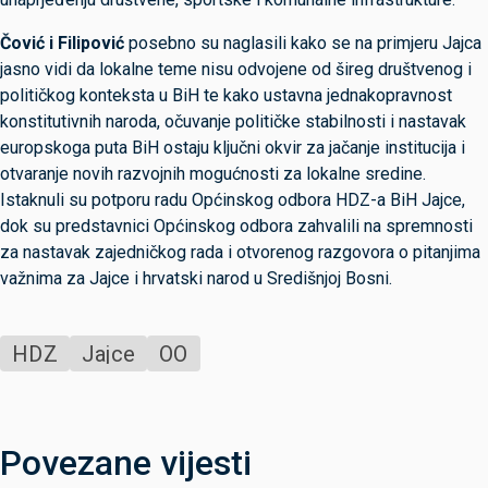
Čović i Filipović
posebno su naglasili kako se na primjeru Jajca
jasno vidi da lokalne teme nisu odvojene od šireg društvenog i
političkog konteksta u BiH te kako ustavna jednakopravnost
konstitutivnih naroda, očuvanje političke stabilnosti i nastavak
europskoga puta BiH ostaju ključni okvir za jačanje institucija i
otvaranje novih razvojnih mogućnosti za lokalne sredine.
Istaknuli su potporu radu Općinskog odbora HDZ-a BiH Jajce,
dok su predstavnici Općinskog odbora zahvalili na spremnosti
za nastavak zajedničkog rada i otvorenog razgovora o pitanjima
važnima za Jajce i hrvatski narod u Središnjoj Bosni.
HDZ
Jajce
OO
Povezane vijesti