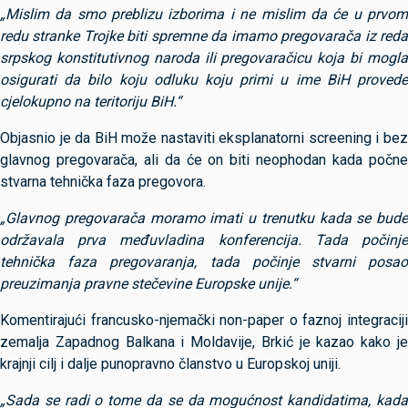
„Mislim da smo preblizu izborima i ne mislim da će u prvom
redu stranke Trojke biti spremne da imamo pregovarača iz reda
srpskog konstitutivnog naroda ili pregovaračicu koja bi mogla
osigurati da bilo koju odluku koju primi u ime BiH provede
cjelokupno na teritoriju BiH.“
Objasnio je da BiH može nastaviti eksplanatorni screening i bez
glavnog pregovarača, ali da će on biti neophodan kada počne
stvarna tehnička faza pregovora.
„Glavnog pregovarača moramo imati u trenutku kada se bude
održavala prva međuvladina konferencija. Tada počinje
tehnička faza pregovaranja, tada počinje stvarni posao
preuzimanja pravne stečevine Europske unije.“
Komentirajući francusko-njemački non-paper o faznoj integraciji
zemalja Zapadnog Balkana i Moldavije, Brkić je kazao kako je
krajnji cilj i dalje punopravno članstvo u Europskoj uniji.
„Sada se radi o tome da se da mogućnost kandidatima, kada