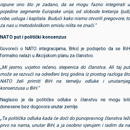
ispune ono što je zadano, da se mogu fazno integrirati u
pojedine segmente Europske unije, od slobode kretanja ljudi,
robe, usluga i kapitala. Budući kako nismo otvorili pregovore, to
za nas u metodološkom smislu ništa ne znači.”
NATO put i politički konsenzus
Govoreći o NATO integracijama, Brkić je podsjetio da se BiH
formalno nalazi u Akcijskom planu za članstvo.
„Mi jesmo, uvjetno rečeno, stepenica do članstva. Ali taj put
može se razvući na određeni broj godina iz prostog razloga što
NATO želi primiti BiH na temelju odluke i unutarnjeg
konsenzusa u BiH.“
Naglasio je da političke odluke o članstvu ne mogu biti
donesene bez dogovora unutar zemlje.
„Ta politička odluka kada će doći do punopravnog članstva leži
prvo na nama, unutar BiH, a ja osobno vjerujem i radim da na