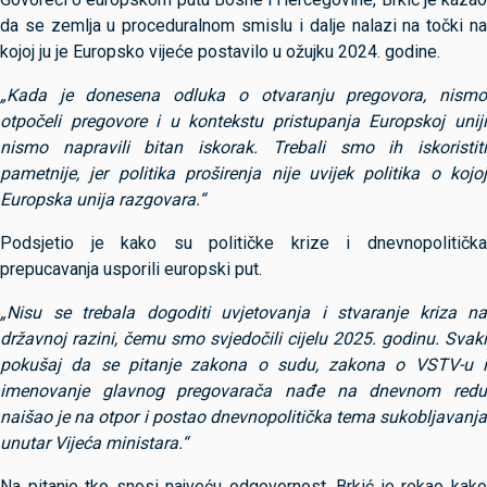
da se zemlja u proceduralnom smislu i dalje nalazi na točki na
kojoj ju je Europsko vijeće postavilo u ožujku 2024. godine.
„Kada je donesena odluka o otvaranju pregovora, nismo
otpočeli pregovore i u kontekstu pristupanja Europskoj uniji
nismo napravili bitan iskorak. Trebali smo ih iskoristiti
pametnije, jer politika proširenja nije uvijek politika o kojoj
Europska unija razgovara.“
Podsjetio je kako su političke krize i dnevnopolitička
prepucavanja usporili europski put.
„Nisu se trebala dogoditi uvjetovanja i stvaranje kriza na
državnoj razini, čemu smo svjedočili cijelu 2025. godinu. Svaki
pokušaj da se pitanje zakona o sudu, zakona o VSTV-u i
imenovanje glavnog pregovarača nađe na dnevnom redu
naišao je na otpor i postao dnevnopolitička tema sukobljavanja
unutar Vijeća ministara.“
Na pitanje tko snosi najveću odgovornost, Brkić je rekao kako