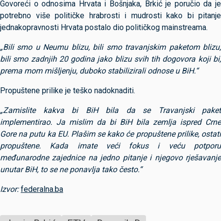
Govoreći o odnosima Hrvata i Bošnjaka, Brkić je poručio da je
potrebno više političke hrabrosti i mudrosti kako bi pitanje
jednakopravnosti Hrvata postalo dio političkog mainstreama.
„Bili smo u Neumu blizu, bili smo travanjskim paketom blizu,
bili smo zadnjih 20 godina jako blizu svih tih dogovora koji bi,
prema mom mišljenju, duboko stabilizirali odnose u BiH.“
Propuštene prilike je teško nadoknaditi.
„Zamislite kakva bi BiH bila da se Travanjski paket
implementirao. Ja mislim da bi BiH bila zemlja ispred Crne
Gore na putu ka EU. Plašim se kako će propuštene prilike, ostati
propuštene. Kada imate veći fokus i veću potporu
međunarodne zajednice na jedno pitanje i njegovo rješavanje
unutar BiH, to se ne ponavlja tako često.“
Izvor:
federalna.ba