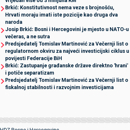
vrijedan više od 3 milijuna KM
Brkić: Konstitutivnost nema veze s brojnošću,
Hrvati moraju imati iste pozicije kao druga dva
naroda
Josip Brkić: Bosni i Hercegovini je mjesto u NATO-u
večeras, a ne sutra
Predsjedatelj Tomislav Martinović za Večernji list o
regulatornom okviru za najveći investicijski ciklus u
povijesti Federacije BiH
Brkić: Zastupanje građanske države direktno 'hrani'
i potiče separatizam
Predsjedatelj Tomislav Martinović za Večernji list o
fiskalnoj stabilnosti i razvojnim investicijama
HDZ Bosne i Hercegovine