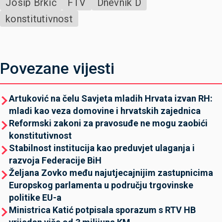
Josip Brkić
FTV
Dnevnik D
konstitutivnost
Povezane vijesti
Artuković na čelu Savjeta mladih Hrvata izvan RH:
mladi kao veza domovine i hrvatskih zajednica
Reformski zakoni za pravosuđe ne mogu zaobići
konstitutivnost
Stabilnost institucija kao preduvjet ulaganja i
razvoja Federacije BiH
Željana Zovko među najutjecajnijim zastupnicima
Europskog parlamenta u području trgovinske
politike EU-a
Ministrica Katić potpisala sporazum s RTV HB