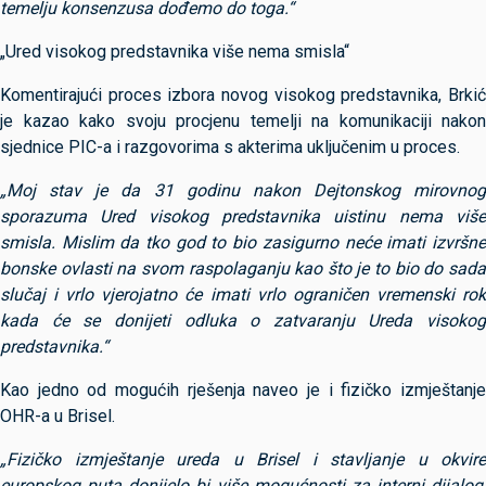
temelju konsenzusa dođemo do toga.“
„Ured visokog predstavnika više nema smisla“
Komentirajući proces izbora novog visokog predstavnika, Brkić
je kazao kako svoju procjenu temelji na komunikaciji nakon
sjednice PIC-a i razgovorima s akterima uključenim u proces.
„Moj stav je da 31 godinu nakon Dejtonskog mirovnog
sporazuma Ured visokog predstavnika uistinu nema više
smisla. Mislim da tko god to bio zasigurno neće imati izvršne
bonske ovlasti na svom raspolaganju kao što je to bio do sada
slučaj i vrlo vjerojatno će imati vrlo ograničen vremenski rok
kada će se donijeti odluka o zatvaranju Ureda visokog
predstavnika.“
Kao jedno od mogućih rješenja naveo je i fizičko izmještanje
OHR-a u Brisel.
„Fizičko izmještanje ureda u Brisel i stavljanje u okvire
europskog puta donijelo bi više mogućnosti za interni dijalog,