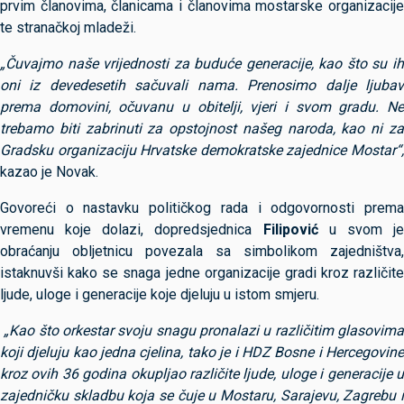
prvim članovima, članicama i članovima mostarske organizacije
te stranačkoj mladeži.
„Čuvajmo naše vrijednosti za buduće generacije, kao što su ih
oni iz devedesetih sačuvali nama. Prenosimo dalje ljubav
prema domovini, očuvanu u obitelji, vjeri i svom gradu. Ne
trebamo biti zabrinuti za opstojnost našeg naroda, kao ni za
Gradsku organizaciju Hrvatske demokratske zajednice Mostar“,
kazao je Novak.
Govoreći o nastavku političkog rada i odgovornosti prema
vremenu koje dolazi, dopredsjednica
Filipović
u svom j
obraćanju obljetnicu povezala sa simbolikom zajedništva,
istaknuvši kako se snaga jedne organizacije gradi kroz različite
ljude, uloge i generacije koje djeluju u istom smjeru.
„Kao što orkestar svoju snagu pronalazi u različitim glasovima
koji djeluju kao jedna cjelina, tako je i HDZ Bosne i Hercegovine
kroz ovih 36 godina okupljao različite ljude, uloge i generacije u
zajedničku skladbu koja se čuje u Mostaru, Sarajevu, Zagrebu i