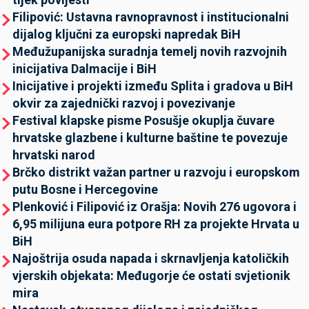
Filipović: Ustavna ravnopravnost i institucionalni
dijalog ključni za europski napredak BiH
Međužupanijska suradnja temelj novih razvojnih
inicijativa Dalmacije i BiH
Inicijative i projekti između Splita i gradova u BiH
okvir za zajednički razvoj i povezivanje
Festival klapske pisme Posušje okuplja čuvare
hrvatske glazbene i kulturne baštine te povezuje
hrvatski narod
Brčko distrikt važan partner u razvoju i europskom
putu Bosne i Hercegovine
Plenković i Filipović iz Orašja: Novih 276 ugovora i
6,95 milijuna eura potpore RH za projekte Hrvata u
BiH
Najoštrija osuda napada i skrnavljenja katoličkih
vjerskih objekata: Međugorje će ostati svjetionik
mira