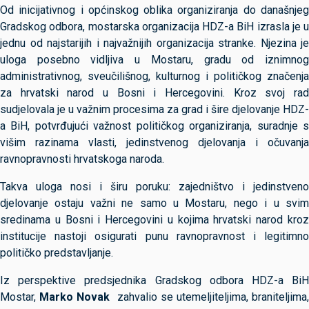
Od inicijativnog i općinskog oblika organiziranja do današnjeg
Gradskog odbora, mostarska organizacija HDZ-a BiH izrasla je u
jednu od najstarijih i najvažnijih organizacija stranke. Njezina je
uloga posebno vidljiva u Mostaru, gradu od iznimnog
administrativnog, sveučilišnog, kulturnog i političkog značenja
za hrvatski narod u Bosni i Hercegovini. Kroz svoj rad
sudjelovala je u važnim procesima za grad i šire djelovanje HDZ-
a BiH, potvrđujući važnost političkog organiziranja, suradnje s
višim razinama vlasti, jedinstvenog djelovanja i očuvanja
ravnopravnosti hrvatskoga naroda.
Takva uloga nosi i širu poruku: zajedništvo i jedinstveno
djelovanje ostaju važni ne samo u Mostaru, nego i u svim
sredinama u Bosni i Hercegovini u kojima hrvatski narod kroz
institucije nastoji osigurati punu ravnopravnost i legitimno
političko predstavljanje.
Iz perspektive predsjednika Gradskog odbora HDZ-a BiH
Mostar,
Marko Novak
zahvalio se utemeljiteljima, braniteljima