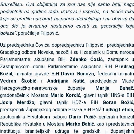
Bruxellesu. Ova obljetnica za sve nas nije samo broj, nego
podsjetnik na godine rada, izazova i uspjeha, na tisuće ruku
koje su gradile naš grad, na ponos utemeljitelja i na obvezu da
ono što je stvarano nastavimo čuvati za generacije koje
dolaze“,
poručila je Filipović.
Uz predsjednika Čovića, dopredsjednicu Filipović i predsjednika
Gradskog odbora Novaka, nazočili su i izaslanik u Domu naroda
Parlamentarne skupštine BiH
Zdenko Ćosić,
zastupnik u
Zastupničkom domu Parlamentarne skupštine BiH
Predrag
Kožul
, ministar pravde BiH
Davor Bunoza,
federalni ministr
Vedran Škobić
i
Andrijana Katić
, predsjednica Vlade
Hercegovačko-neretvanske županije
Marija Buhač
gradonačelnik Mostara
Mario Kordić
, glavni tajnik HNS-a Bi
Josip Merdžo
, glavni tajnik HDZ-a BiH
Goran Božić
predsjednik Županijskog odbora HDZ-a BiH HNŽ
Ludvig Letica
zastupnik u Hrvatskom saboru
Dario Pušić
, generalni konzu
Republike Hrvatske u Mostaru
Marko Babić
, kao i predstavnici
institucija, braniteljskih udruga te gradskih i županijskih