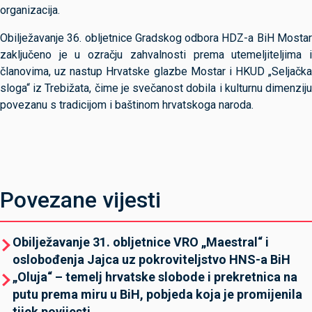
organizacija.
Obilježavanje 36. obljetnice Gradskog odbora HDZ-a BiH Mostar
zaključeno je u ozračju zahvalnosti prema utemeljiteljima i
članovima, uz nastup Hrvatske glazbe Mostar i HKUD „Seljačka
sloga“ iz Trebižata, čime je svečanost dobila i kulturnu dimenziju
povezanu s tradicijom i baštinom hrvatskoga naroda.
Povezane vijesti
Obilježavanje 31. obljetnice VRO „Maestral“ i
oslobođenja Jajca uz pokroviteljstvo HNS-a BiH
„Oluja“ – temelj hrvatske slobode i prekretnica na
putu prema miru u BiH, pobjeda koja je promijenila
tijek povijesti