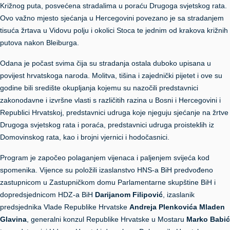
Križnog puta, posvećena stradalima u poraću Drugoga svjetskog rata.
Ovo važno mjesto sjećanja u Hercegovini povezano je sa stradanjem
tisuća žrtava u Vidovu polju i okolici Stoca te jednim od krakova križnih
putova nakon Bleiburga.
Odana je počast svima čija su stradanja ostala duboko upisana u
povijest hrvatskoga naroda. Molitva, tišina i zajednički pijetet i ove su
godine bili središte okupljanja kojemu su nazočili predstavnici
zakonodavne i izvršne vlasti s različitih razina u Bosni i Hercegovini i
Republici Hrvatskoj, predstavnici udruga koje njeguju sjećanje na žrtve
Drugoga svjetskog rata i poraća, predstavnici udruga proisteklih iz
Domovinskog rata, kao i brojni vjernici i hodočasnici.
Program je započeo polaganjem vijenaca i paljenjem svijeća kod
spomenika. Vijence su položili izaslanstvo HNS-a BiH predvođeno
zastupnicom u Zastupničkom domu Parlamentarne skupštine BiH i
dopredsjednicom HDZ-a BiH
Darijanom Filipović
, izaslanik
predsjednika Vlade Republike Hrvatske
Andreja Plenkovića Mladen
Glavina
, generalni konzul Republike Hrvatske u Mostaru
Marko Babić