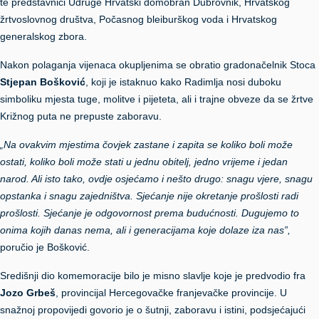
te predstavnici Udruge Hrvatski domobran Dubrovnik, Hrvatskog
žrtvoslovnog društva, Počasnog bleiburškog voda i Hrvatskog
generalskog zbora.
Nakon polaganja vijenaca okupljenima se obratio gradonačelnik Stoca
Stjepan Bošković
, koji je istaknuo kako Radimlja nosi duboku
simboliku mjesta tuge, molitve i pijeteta, ali i trajne obveze da se žrtve
Križnog puta ne prepuste zaboravu.
„Na ovakvim mjestima čovjek zastane i zapita se koliko boli može
ostati, koliko boli može stati u jednu obitelj, jedno vrijeme i jedan
narod. Ali isto tako, ovdje osjećamo i nešto drugo: snagu vjere, snagu
opstanka i snagu zajedništva.
Sjećanje nije okretanje prošlosti radi
prošlosti. Sjećanje je odgovornost prema budućnosti. Dugujemo to
onima kojih danas nema, ali i generacijama koje dolaze iza nas”,
poručio je Bošković.
Središnji dio komemoracije bilo je misno slavlje koje je predvodio fra
Jozo Grbeš
, provincijal Hercegovačke franjevačke provincije. U
snažnoj propovijedi govorio je o šutnji, zaboravu i istini, podsjećajući