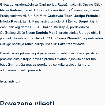
Grbavac
, gradonačelnica Čapljine
Iva Raguž
, načelnik Općine Čitluk
Marin Radišić
, načelnik Općine Ravno
Andrija Šimunović
, članovi
Predsjedništva HNS-a BiH
Miro Grabovac-Titan
,
Josipa Prskalo
i
Nikola Raguž
, tajnik Ministarstva pravde BiH
Željko Bogut
, tajnik
Zastupničkog doma PS BiH
Dražen Mustapić
, predsjednica
Općinskog vijeća Neum
Daniela Matić
, predsjednica Udruge obitelji
poginulih hrvatskih branitelja HVO HB
Jasna Zlomislić
te predsjednik
Udruge nositelja ratnih odličja HVO HB
Lazar Martinovi
ć
.
Današnje obilježavanje još je jednom potvrdilo kako čuvanje istine o
prošlosti ostaje trajna obveza prema žrtvama, njihovim obiteljima i
budućim naraštajima, uz poruku da se kultura sjećanja mora
odgovorno čuvati i prenositi.
Izvor: hnsbih.ba
Povezane vijesti