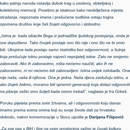
kako patnja naroda ostavlja dubok trag u osobnoj, obiteljskoj i
kolektivnoj memoriji. Posebno je istaknuo kako neobilježena mjesta
stradanja, nepoznata imena i prešućene sudbine ostaju trajna
opomena društvu koje želi živjeti odgovorno i slobodno.
„Istina je: kada izbacite Boga iz jednadžbe ljudskog postojanja, onda je
sve dopušteno.
Tako čovjek postaje ono što nije i ono što ne bi smio
biti. Ubojstva tada postaju samo statistika bez odgovornosti, a šutnja
koja prešućuje istinu postaje najveći neprijatelj istine. Zato ne smijemo
zaboraviti. Ako ih zaboravimo, ništa nećemo naučiti; ako ih ne
zaboravimo, ni mi nećemo biti zaboravljeni. Istina uvijek oslobađa. Ona
nije naša, vaša ili njihova. Ona je jedna. Naša djeca zaslužuju istinu, a
ako živjeti želimo, moramo biti spremni generaciji koja dolazi odgovoriti
na pitanje zašto smo šutjeli kada nismo trebali”,
naglasio je fra Grbeš.
Poruku pijeteta prema svim žrtvama, ali i odgovornosti koju danas
imamo prema svima onima koji su svoje živote dali za hrvatsku
slobodu, nakon komemoracije u Stocu uputila je
Darijana Filipović
:
„Za sve nas u BiH i šire na ovim prostorima važno je čuvati kulturu