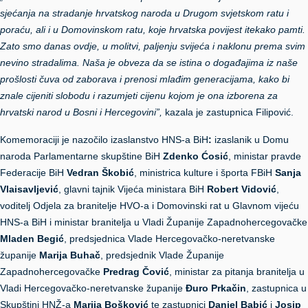
sjećanja na stradanje hrvatskog naroda u Drugom svjetskom ratu i
poraću, ali i u Domovinskom ratu, koje hrvatska povijest itekako pamti.
Zato smo danas ovdje, u molitvi, paljenju svijeća i naklonu prema svim
nevino stradalima. Naša je obveza da se istina o događajima iz naše
prošlosti čuva od zaborava i prenosi mlađim generacijama, kako bi
znale cijeniti slobodu i razumjeti cijenu kojom je ona izborena za
hrvatski narod u Bosni i Hercegovini”,
kazala je zastupnica Filipović.
Komemoraciji je nazočilo izaslanstvo HNS-a BiH
:
izaslanik u Domu
naroda Parlamentarne skupštine BiH
Zdenko Ćosić
, ministar pravde
Federacije BiH
Vedran Škobić
, ministrica kulture i športa FBiH
Sanja
Vlaisavljević
, glavni tajnik Vijeća ministara BiH
Robert Vidović
,
voditelj Odjela za branitelje HVO-a i Domovinski rat u Glavnom vijeću
HNS-a BiH i ministar branitelja u Vladi Županije Zapadnohercegovačke
Mladen Begi
ć
, predsjednica Vlade Hercegovačko-neretvanske
županije
Marija Buhač
, predsjednik Vlade Županije
Zapadnohercegovačke
Predrag Čović
, ministar za pitanja branitelja u
Vladi Hercegovačko-neretvanske županije
Đuro Prkačin
, zastupnica u
Skupštini HNŽ-a
Marija Bošković
te zastupnici
Daniel Babić
i
Josip