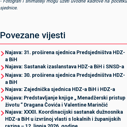
- Fotografi i snimatelji mogu uzeti uvodne kadrove na početku
sjednice.
Povezane vijesti
Najava: 31. proširena sjednica Predsjedništva HDZ-
a BiH
Najava: Sastanak izaslanstava HDZ-a BiH i SNSD-a
Najava: 30. proširena sjednica Predsjedništva HDZ-
a BiH
Najava: Zajednička sjednica HDZ-a BiH i HDZ-a
Najava: Predstavljanje knjige „ Menadžerski pristup
životu ” Dragana Čovića i Valentine Marinčić
Najava: XXXII. Koordinacijski sastanak dužnosnika
HDZ-a BiH u izvršnoj vlasti s lokalnih i županijskih
razina – 12. lipnja 2026. godine