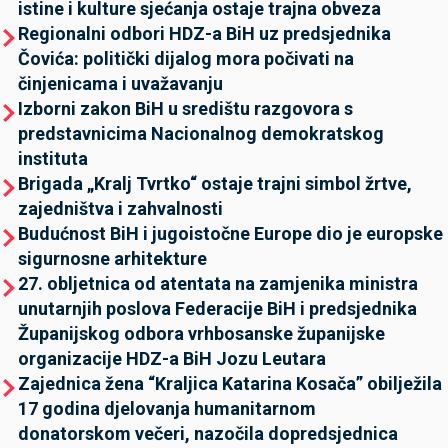
istine i kulture sjećanja ostaje trajna obveza
Regionalni odbori HDZ-a BiH uz predsjednika
Čovića: politički dijalog mora počivati na
činjenicama i uvažavanju
Izborni zakon BiH u središtu razgovora s
predstavnicima Nacionalnog demokratskog
instituta
Brigada „Kralj Tvrtko“ ostaje trajni simbol žrtve,
zajedništva i zahvalnosti
Budućnost BiH i jugoistočne Europe dio je europske
sigurnosne arhitekture
27. obljetnica od atentata na zamjenika ministra
unutarnjih poslova Federacije BiH i predsjednika
Županijskog odbora vrhbosanske županijske
organizacije HDZ-a BiH Jozu Leutara
Zajednica žena “Kraljica Katarina Kosača” obilježila
17 godina djelovanja humanitarnom
donatorskom večeri, nazočila dopredsjednica