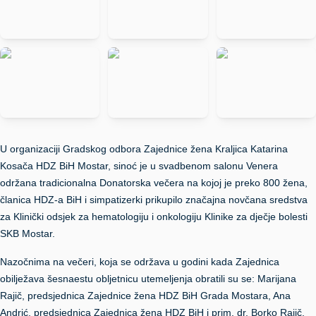
U organizaciji Gradskog odbora Zajednice žena Kraljica Katarina
Kosača HDZ BiH Mostar, sinoć je u svadbenom salonu Venera
održana tradicionalna Donatorska večera na kojoj je preko 800 žena,
članica HDZ-a BiH i simpatizerki prikupilo značajna novčana sredstva
za Klinički odsjek za hematologiju i onkologiju Klinike za dječje bolesti
SKB Mostar.
Nazočnima na večeri, koja se održava u godini kada Zajednica
obilježava šesnaestu obljetnicu utemeljenja obratili su se: Marijana
Rajič, predsjednica Zajednice žena HDZ BiH Grada Mostara, Ana
Andrić, predsjednica Zajednica žena HDZ BiH i prim. dr. Borko Rajič,