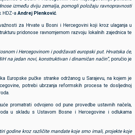
odnose između dviju zemalja, pomogli položaju ravnopravnosti
nik HDZ-a
Andrej Plenković
.
žnosti za Hrvate u Bosni i Hercegovini koji kroz ulaganja u
strukturu pridonose ravnomjernom razvoju lokalnih zajednica te
Bosnom i Hercegovinom i podržavati europski put. Hrvatska će,
i BiH na jedan novi, konstruktivan i dinamičan način”
, poručio je
nika Europske pučke stranke održanog u Sarajevu, na kojem je
egovine, potrebi ubrzanja reformskih procesa te dosljednoj
roda.
guće promatrati odvojeno od pune provedbe ustavnih načela,
ih naroda u skladu s Ustavom Bosne i Hercegovine i odlukama
tiri godine kroz različite mandate koje smo imali, projekte koje