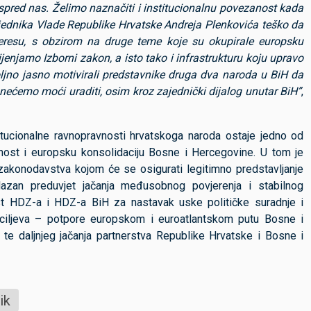
ispred nas. Želimo naznačiti i institucionalnu povezanost kada
dsjednika Vlade Republike Hrvatske Andreja Plenkovića teško da
eresu, s obzirom na druge teme koje su okupirale europsku
enjamo Izborni zakon, a isto tako i infrastrukturu koju upravo
no jasno motivirali predstavnike druga dva naroda u BiH da
 nećemo moći uraditi, osim kroz zajednički dijalog unutar BiH”
,
itucionalne ravnopravnosti hrvatskoga naroda ostaje jedno od
alnost i europsku konsolidaciju Bosne i Hercegovine. U tom je
akonodavstva kojom će se osigurati legitimno predstavljanje
lazan preduvjet jačanja međusobnog povjerenja i stabilnog
enost HDZ-a i HDZ-a BiH za nastavak uske političke suradnje i
ih ciljeva – potpore europskom i euroatlantskom putu Bosne i
te daljnjeg jačanja partnerstva Republike Hrvatske i Bosne i
ik