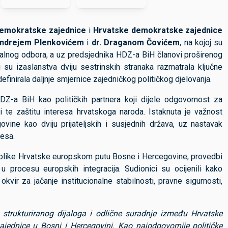
emokratske zajednice
i
Hrvatske demokratske zajednice
ndrejem Plenkovićem
i
dr. Draganom Čovićem
, na kojoj su
nalnog odbora, a uz predsjednika HDZ-a BiH članovi proširenog
 su izaslanstva dviju sestrinskih stranaka razmatrala ključne
efinirala daljnje smjernice zajedničkog političkog djelovanja.
DZ-a BiH kao političkih partnera koji dijele odgovornost za
ti te zaštitu interesa hrvatskoga naroda. Istaknuta je važnost
vine kao dviju prijateljskih i susjednih država, uz nastavak
resa.
blike Hrvatske europskom putu Bosne i Hercegovine, provedbi
k u procesu europskih integracija. Sudionici su ocijenili kako
vir za jačanje institucionalne stabilnosti, pravne sigurnosti,
trukturiranog dijaloga i odlične suradnje između Hrvatske
jednice u Bosni i Hercegovini. Kao najodgovornije političke