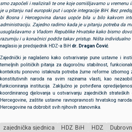
smo započeli i realizirali te one koje osmišljavamo u vremenu 
je u pitanju naš europski put i uopće integracije BiH. Bez pre
bi Bosna i Hercegovina danas uopće bila u bilo kakvom int
administraciju. Zajedno radimo kada je u pitanju potreba da mij
usuglašavamo s Vladom Republike Hrvatske kako bismo dovolj
razumiju i u konačnici podrže takav pristup. Ništa individualno
naglasio je predsjednik HDZ-a BiH
dr. Dragan Čović
.
Zajednički je naglašeno kako ostvarivanje pune ustavne i inst
temeljnih političkih pitanja za dugoročnu stabilnost, funkcion
kontekstu ponovno istaknuta potreba žurne reforme izbornog z
konstitutivnih naroda na svim razinama vlasti, kao nezaobi
funkcioniranja institucija. Zaključno je potvrđena opredijelj
koordiniranog djelovanja u ostvarivanju zajedničkih stratešk
Hercegovine, zaštite ustavne ravnopravnosti hrvatskog naroda 
Hercegovine na dobrobit svih njihovih stanovnika.
zajednička sjednica
HDZ BiH
HDZ
Dubrovn