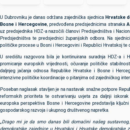
U Dubrovniku je danas održana zajednička sjednica
Hrvatske d
Bosne i Hercegovine
, predvođena predsjednicima stranaka
A
uz predsjednika HDZ-a nazočili članovi Predsjedništva i Nacio
Predsjedništva te predsjednici županijskih odbora. Na sjednici
političke procese u Bosni i Hercegovini i Republici Hrvatskoj te d
U središtu razgovora bila je kontinuirana suradnja HDZ-a i H
promicanje europskih vrijednosti, očuvanje političke stabilnos
daljnjeg jačanja odnosa Republike Hrvatske i Bosne i Hercego
intenzivne političke koordinacije o pitanjima od zajedničkog inte
Poseban naglasak stavljen je na nastavak snažne potpore Repu
reformskih prioriteta te ostvarivanju uvjeta za daljnji iskora
europska perspektiva Bosne i Hercegovine predstavlja ključni ok
gospodarskog razvoja i ukupnog društvenog napretka.
„Drago mi je da smo danas bili domaćini našeg sustavnog, s
demokratske zajednice u Hrvatskoj i Hrvatske demokratske za