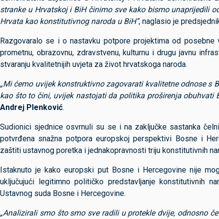
stranke u Hrvatskoj i BiH činimo sve kako bismo unaprijedili 
Hrvata kao konstitutivnog naroda u BiH”
, naglasio je predsjed
Razgovaralo se i o nastavku potpore projektima od posebne va
prometnu, obrazovnu, zdravstvenu, kulturnu i drugu javnu infra
stvaranju kvalitetnijih uvjeta za život hrvatskoga naroda.
„Mi ćemo uvijek konstruktivno zagovarati kvalitetne odnose s 
kao što to čini, uvijek nastojati da politika proširenja obuhvat
Andrej Plenković
.
Sudionici sjednice osvrnuli su se i na zaključke sastanka čel
potvrđena snažna potpora europskoj perspektivi Bosne i Herc
zaštiti ustavnog poretka i jednakopravnosti triju konstitutivnih na
Istaknuto je kako europski put Bosne i Hercegovine nije mo
uključujući legitimno političko predstavljanje konstitutivn
Ustavnog suda Bosne i Hercegovine.
„Analizirali smo što smo sve radili u protekle dvije, odnosno če