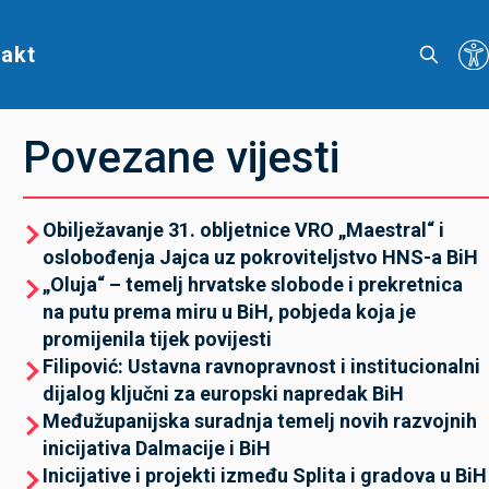
akt
Povezane vijesti
Obilježavanje 31. obljetnice VRO „Maestral“ i
oslobođenja Jajca uz pokroviteljstvo HNS-a BiH
„Oluja“ – temelj hrvatske slobode i prekretnica
na putu prema miru u BiH, pobjeda koja je
promijenila tijek povijesti
Filipović: Ustavna ravnopravnost i institucionalni
dijalog ključni za europski napredak BiH
Međužupanijska suradnja temelj novih razvojnih
inicijativa Dalmacije i BiH
Inicijative i projekti između Splita i gradova u BiH