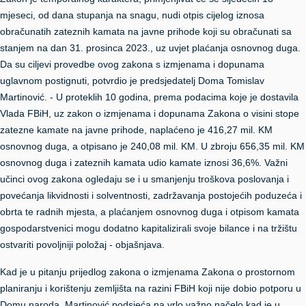
mjeseci, od dana stupanja na snagu, nudi otpis cijelog iznosa
obračunatih zateznih kamata na javne prihode koji su obračunati sa
stanjem na dan 31. prosinca 2023., uz uvjet plaćanja osnovnog duga.
Da su ciljevi provedbe ovog zakona s izmjenama i dopunama
uglavnom postignuti, potvrdio je predsjedatelj Doma Tomislav
Martinović. - U proteklih 10 godina, prema podacima koje je dostavila
Vlada FBiH, uz zakon o izmjenama i dopunama Zakona o visini stope
zatezne kamate na javne prihode, naplaćeno je 416,27 mil. KM
osnovnog duga, a otpisano je 240,08 mil. KM. U zbroju 656,35 mil. KM
osnovnog duga i zateznih kamata udio kamate iznosi 36,6%. Važni
učinci ovog zakona ogledaju se i u smanjenju troškova poslovanja i
povećanja likvidnosti i solventnosti, zadržavanja postojećih poduzeća i
obrta te radnih mjesta, a plaćanjem osnovnog duga i otpisom kamata
gospodarstvenici mogu dodatno kapitalizirali svoje bilance i na tržištu
ostvariti povoljniji položaj - objašnjava.
Kad je u pitanju prijedlog zakona o izmjenama Zakona o prostornom
planiranju i korištenju zemljišta na razini FBiH koji nije dobio potporu u
Domu naroda, Martinović podsjeća na vrlo važno načelo kad je u