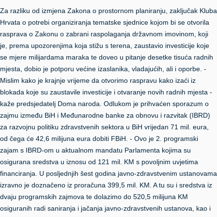
Za razliku od izmjena Zakona o prostornom planiranju, zaključak Kluba
Hrvata o potrebi organiziranja tematske sjednice kojom bi se otvorila
rasprava o Zakonu o zabrani raspolaganja državnom imovinom, koji
je, prema upozorenjima koja stižu s terena, zaustavio investicije koje
se mjere milijardama maraka te doveo u pitanje desetke tisuća radnih
mjesta, dobio je potporu većine izaslanika, vladajućih, ali i oporbe. -
Mislim kako je krajnje vrijeme da otvorimo raspravu kako izaći iz
blokada koje su zaustavile investicije i otvaranje novih radnih mjesta -
kaže predsjedatelj Doma naroda. Odlukom je prihvaćen sporazum o
zajmu između BiH i Međunarodne banke za obnovu i razvitak (IBRD)
za razvojnu politiku zdravstvenih sektora u BiH vrijedan 71 mil. eura,
od čega će 42,6 milijuna eura dobiti FBiH. - Ovo je 2. programski
zajam s IBRD-om u aktualnom mandatu Parlamenta kojima su
osigurana sredstva u iznosu od 121 mil. KM s povoljnim uvjetima
financiranja. U posljednjih šest godina javno-zdravstvenim ustanovama
izravno je doznačeno iz proračuna 399,5 mil. KM. A tu su i sredstva iz
dvaju programskih zajmova te dolazimo do 520,5 milijuna KM
osiguranih radi saniranja i jačanja javno-zdravstvenih ustanova, kao i