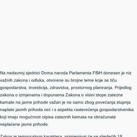
Na nedavnoj sjednici Doma naroda Parlamenta FBiH donesen je niz
važnih zakona i odluka, otvorene su brojne teme koje se tiču
gospodarstva, investicija, zdravstva, prostornog planiranja. Prijedlog
zakona o izmjenama i dopunama Zakona o visini stope zatezne
kamate na javne prihode važan je ne samo zbog povećanja stupnja
naplate javnih prihoda već i s aspekta rasterećenja gospodarstvenika
koji imaju mogućnost otpisa zateznih kamata na obračunate
neplaćene javne prihode.
Zakon je temporalnog karaktera, primjenjivat će se sljedećih 18