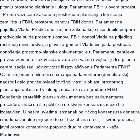
pitanju prostorno planiranje i ulogu Parlamenta FBiH u ovom procesu.
- Prema važećem Zakonu o prostornom planiranju i korištenju
zemljišta u FBiH, prostornu osnovu FBiH donosi Parlament na
prijedlog Vlade. Predložene izmjene zakona koje nisu dobile potporu
predvidjele su da prostornu osnovu FBiH donosi Vlada na prijedlog
resornog ministarstva, a glavni argument Vlade bio je da postupak
donošenja prostorno-planske dokumentacije u Parlamentu zahtijeva
previše vremena. Takav stav otvara vrlo važnu dvojbu - je li u pitanju
centralizacija radi učinkovitosti ili razvlašćivanje Parlamenta FBiH?
Ovim izmjenama bitno bi se smanjio parlamentarni (demokratski)
nadzor i dalo previše ovlasti izvršnoj vlasti u oblasti prostornog
planiranja, oblasti od vitalnog značaja za sve građane FBiH.
Donošenje strateških planskih dokumenata bez parlamentarne
procedure znači da širi politički i društveni konsenzus može biti
izostavljen. U našim uvjetima izostanak političkog konsenzusa generira
i međunacionalne prijepore te se, bez obzira na cilj ili svrhu procesa,
javni prostor kontaminira potpuno drugim kontekstom - kaže
Martinović.