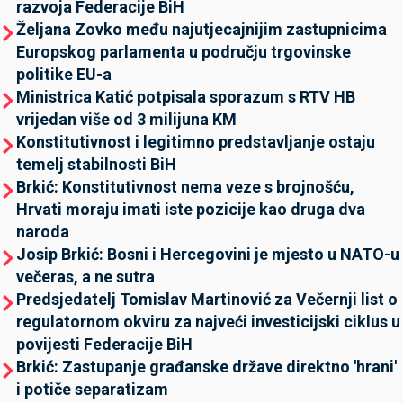
razvoja Federacije BiH
Željana Zovko među najutjecajnijim zastupnicima
Europskog parlamenta u području trgovinske
politike EU-a
Ministrica Katić potpisala sporazum s RTV HB
vrijedan više od 3 milijuna KM
Konstitutivnost i legitimno predstavljanje ostaju
temelj stabilnosti BiH
Brkić: Konstitutivnost nema veze s brojnošću,
Hrvati moraju imati iste pozicije kao druga dva
naroda
Josip Brkić: Bosni i Hercegovini je mjesto u NATO-u
večeras, a ne sutra
Predsjedatelj Tomislav Martinović za Večernji list o
regulatornom okviru za najveći investicijski ciklus u
povijesti Federacije BiH
Brkić: Zastupanje građanske države direktno 'hrani'
i potiče separatizam