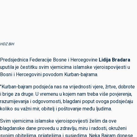
HDZ BiH
Predsjednica Federacije Bosne i Hercegovine
Lidija Bradara
uputila je čestitku svim vjernicima islamske vjeroispovijesti u
Bosni i Hercegovini povodom Kurban-bajrama.
"Kurban-bajram podsjeća nas na vrijednosti vjere, žrtve, dobrote
i brige za druge. U vremenu u kojem nam treba više povjerenja,
razumijevanja i odgovornosti, blagdani poput ovoga podsjećaju
koliko su važni mir, obitelj i poštovanje među ljudima.
Svim vjernicima islamske vjeroispovijesti želim da ove
blagdanske dane provedu u zdravlju, miru i radosti, okruženi
svojim obiteljima, prijateljima i susjedima. Neka Bajram donese