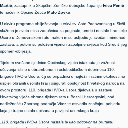
Martić
, zastupnik u Skupštini Zeničko-dobojske županije
Ivica Penić
te načelnik Općine Žepče
Mato Zovko
.
U okviru programa obilježavanja u crkvi sv. Ante Padovanskog u Sivši
služena je sveta misa zadušnica za poginule, umrle i nestale branitelje
Usore u Domovinskom ratu, nakon mise uslijedio je svečani mimohod
zastava, a potom su položeni vijenci i zapaljene svijeće kod Središnjeg
spomen-obilježja.
Tijekom svečane sjednice Općinskog vijeća istaknuta je važnost
očuvanja istine o obrambenom i oslobodilačkom doprinosu 110.
brigade HVO-a Usora, čiji su pripadnici u najtežim ratnim okolnostima
uspjeli obraniti usorski kraj i osigurati opstojnost hrvatskog naroda na
ovom prostoru. 110. brigada HVO-a Usora djelovala u sastavu
Hrvatskog vijeća obrane tijekom rata u Bosni i Hercegovini, pod
nadležnošću Zbornog područja Vitez te ostvarila značajnu pobjedu
koja je trajno ostala upisana u povijest usorskoga kraja.
„110. brigada HVO-a Usora nastala je kao odgovor na brutalnu