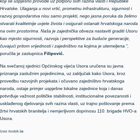
koji se uspješno provode uz potporu svih razina vlasti i Republike
Hrvatske. Ulaganja u novi vrtić, prometnu infrastrukturu, sigurnost i
razvoj gospodarstva nisu samo projekti, nego jasna poruka da želimo
stvarati kvalitetnije uvjete života i osigurati ostanak hrvatskoga naroda
na ovim prostorima. Naša je zajednička obveza nastaviti graditi Usoru
kao mjesto sigurnosti, razvoja i perspektive za buduće generacije,
čuvajući pritom vrijednosti i zajedništvo na kojima je utemeljena.“,
poručila je zastupnica
Filipović.
Na svečanoj sjednici Općinskog vijeća Usora uručena su javna
priznanja zaslužnim pojedincima, uz zaključak kako Usora, kroz
provedbu razvojnih projekata i očuvano zajedništvo hrvatskoga
naroda, ostaje primjer uspješne lokalne zajednice koja i danas
potvrđuje važnost političke stabilnosti, institucionalne povezanosti i
usklađenog djelovanja svih razina vlasti, uz trajno poštovanje prema
žrtvi hrvatskih branitelja i nemjerljivom doprinosu 110. brigade HVO-a
Usora.
Izvor: hnsbih.ba