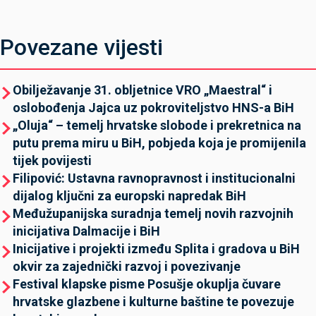
Povezane vijesti
Obilježavanje 31. obljetnice VRO „Maestral“ i
oslobođenja Jajca uz pokroviteljstvo HNS-a BiH
„Oluja“ – temelj hrvatske slobode i prekretnica na
putu prema miru u BiH, pobjeda koja je promijenila
tijek povijesti
Filipović: Ustavna ravnopravnost i institucionalni
dijalog ključni za europski napredak BiH
Međužupanijska suradnja temelj novih razvojnih
inicijativa Dalmacije i BiH
Inicijative i projekti između Splita i gradova u BiH
okvir za zajednički razvoj i povezivanje
Festival klapske pisme Posušje okuplja čuvare
hrvatske glazbene i kulturne baštine te povezuje