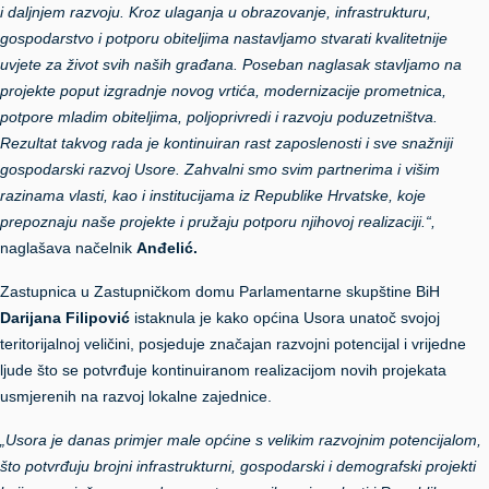
i daljnjem razvoju. Kroz ulaganja u obrazovanje, infrastrukturu,
gospodarstvo i potporu obiteljima nastavljamo stvarati kvalitetnije
uvjete za život svih naših građana. Poseban naglasak stavljamo na
projekte poput izgradnje novog vrtića, modernizacije prometnica,
potpore mladim obiteljima, poljoprivredi i razvoju poduzetništva.
Rezultat takvog rada je kontinuiran rast zaposlenosti i sve snažniji
gospodarski razvoj Usore. Zahvalni smo svim partnerima i višim
razinama vlasti, kao i institucijama iz Republike Hrvatske, koje
prepoznaju naše projekte i pružaju potporu njihovoj realizaciji.“,
naglašava načelnik
Anđelić.
Zastupnica u Zastupničkom domu Parlamentarne skupštine BiH
Darijana Filipović
istaknula je kako općina Usora unatoč svojoj
teritorijalnoj veličini, posjeduje značajan razvojni potencijal i vrijedne
ljude što se potvrđuje kontinuiranom realizacijom novih projekata
usmjerenih na razvoj lokalne zajednice.
„Usora je danas primjer male općine s velikim razvojnim potencijalom,
što potvrđuju brojni infrastrukturni, gospodarski i demografski projekti