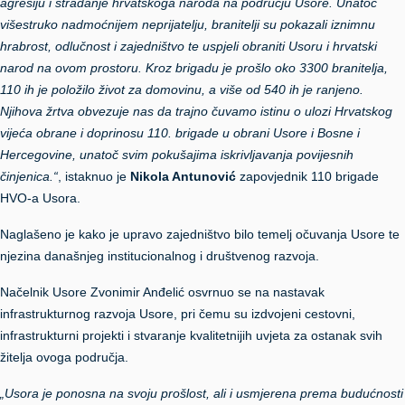
agresiju i stradanje hrvatskoga naroda na području Usore. Unatoč
višestruko nadmoćnijem neprijatelju, branitelji su pokazali iznimnu
hrabrost, odlučnost i zajedništvo te uspjeli obraniti Usoru i hrvatski
narod na ovom prostoru. Kroz brigadu je prošlo oko 3300 branitelja,
110 ih je položilo život za domovinu, a više od 540 ih je ranjeno.
Njihova žrtva obvezuje nas da trajno čuvamo istinu o ulozi Hrvatskog
vijeća obrane i doprinosu 110. brigade u obrani Usore i Bosne i
Hercegovine, unatoč svim pokušajima iskrivljavanja povijesnih
činjenica.“
, istaknuo je
Nikola Antunović
zapovjednik 110 brigade
HVO-a Usora.
Naglašeno je kako je upravo zajedništvo bilo temelj očuvanja Usore te
njezina današnjeg institucionalnog i društvenog razvoja.
Načelnik Usore Zvonimir Anđelić osvrnuo se na nastavak
infrastrukturnog razvoja Usore, pri čemu su izdvojeni cestovni,
infrastrukturni projekti i stvaranje kvalitetnijih uvjeta za ostanak svih
žitelja ovoga područja.
„Usora je ponosna na svoju prošlost, ali i usmjerena prema budućnosti