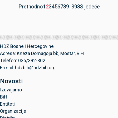
Prethodno
1
2
3
4
5
6
7
8
9
398
Sljedeće
...
HDZ Bosne i Hercegovine
Adresa: Kneza Domagoja bb, Mostar, BiH
Telefon: 036/382-302
E-mail: hdzbih@hdzbih.org
Novosti
Izdvajamo
BiH
Entiteti
Organizacije