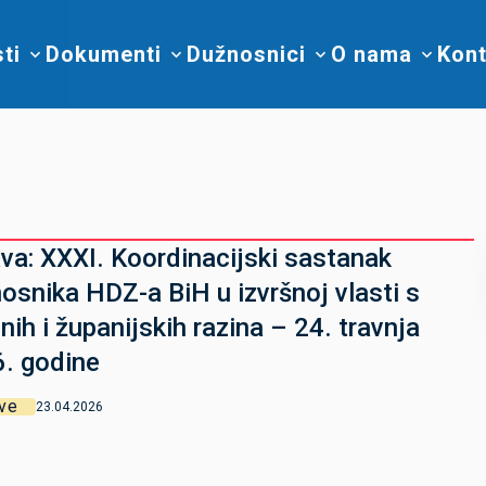
sti
Dokumenti
Dužnosnici
O nama
Kont
va: XXXI. Koordinacijski sastanak
osnika HDZ-a BiH u izvršnoj vlasti s
lnih i županijskih razina – 24. travnja
. godine
ve
23.04.2026