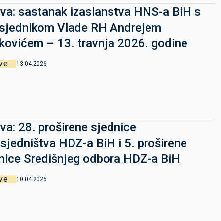
va: sastanak izaslanstva HNS-a BiH s
sjednikom Vlade RH Andrejem
kovićem – 13. travnja 2026. godine
ve
13.04.2026
va: 28. proširene sjednice
sjedništva HDZ-a BiH i 5. proširene
nice Središnjeg odbora HDZ-a BiH
ve
10.04.2026