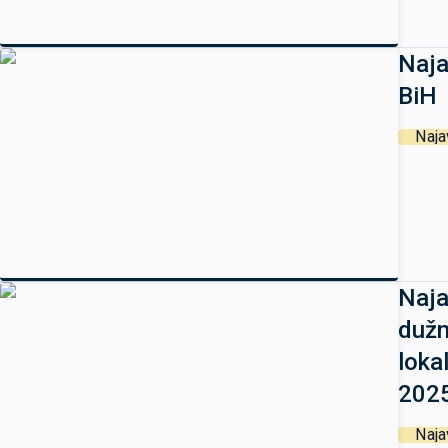
Naja
BiH
Naja
Naja
dužn
loka
2025
Naja