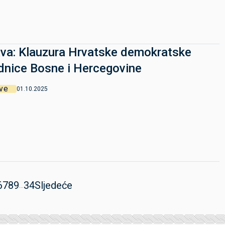
va: Klauzura Hrvatske demokratske
dnice Bosne i Hercegovine
ve
01.10.2025
6
7
8
9
34
Sljedeće
...