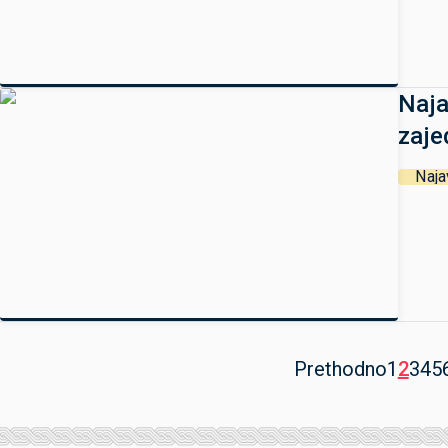
Naja
zaje
Naja
Prethodno
1
2
3
4
5