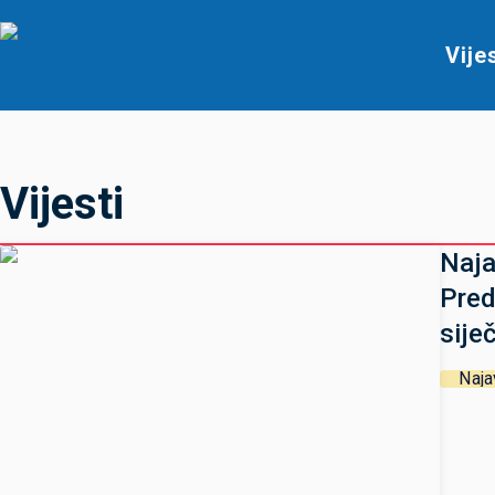
Vije
Vijesti
Naja
Pred
sije
Naja