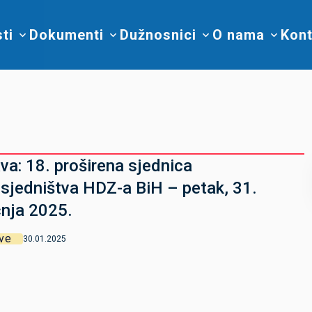
sti
Dokumenti
Dužnosnici
O nama
Kont
va: 18. proširena sjednica
sjedništva HDZ-a BiH – petak, 31.
čnja 2025.
ve
30.01.2025