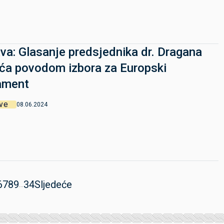
va: Glasanje predsjednika dr. Dragana
ća povodom izbora za Europski
ament
ve
08.06.2024
6
7
8
9
34
Sljedeće
...