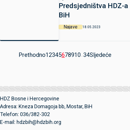
Predsjedništva HDZ-a
BiH
Najave
18.05.2023
Prethodno
1
2
3
4
5
6
7
8
9
10
34
Sljedeće
...
HDZ Bosne i Hercegovine
Adresa: Kneza Domagoja bb, Mostar, BiH
Telefon: 036/382-302
E-mail: hdzbih@hdzbih.org