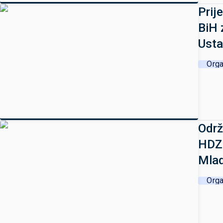
Prij
BiH 
Usta
Orga
Održ
HDZ 
Mlad
Orga