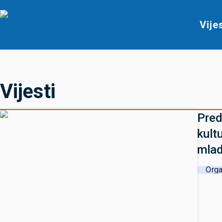
Vije
Vijesti
Pred
kult
mlad
Orga