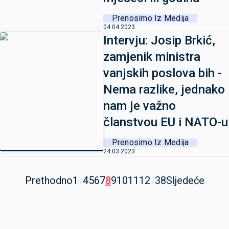
Prenosimo Iz Medija
04.04.2023
Intervju: Josip Brkić,
zamjenik ministra
vanjskih poslova bih -
Nema razlike, jednako
nam je važno
članstvou EU i NATO-u
Prenosimo Iz Medija
24.03.2023
Prethodno
1
4
5
6
7
8
9
10
11
12
38
Sljedeće
...
...