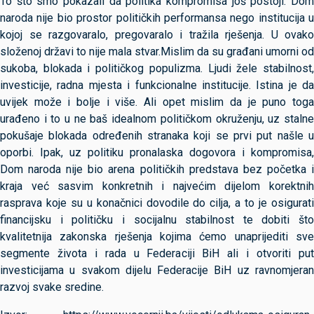
To što smo pokazali da politika kompromisa još postoji. Dom
naroda nije bio prostor političkih performansa nego institucija u
kojoj se razgovaralo, pregovaralo i tražila rješenja. U ovako
složenoj državi to nije mala stvar.Mislim da su građani umorni od
sukoba, blokada i političkog populizma. Ljudi žele stabilnost,
investicije, radna mjesta i funkcionalne institucije. Istina je da
uvijek može i bolje i više. Ali opet mislim da je puno toga
urađeno i to u ne baš idealnom političkom okruženju, uz stalne
pokušaje blokada određenih stranaka koji se prvi put našle u
oporbi. Ipak, uz politiku pronalaska dogovora i kompromisa,
Dom naroda nije bio arena političkih predstava bez početka i
kraja već sasvim konkretnih i najvećim dijelom korektnih
rasprava koje su u konačnici dovodile do cilja, a to je osigurati
financijsku i političku i socijalnu stabilnost te dobiti što
kvalitetnija zakonska rješenja kojima ćemo unaprijediti sve
segmente života i rada u Federaciji BiH ali i otvoriti put
investicijama u svakom dijelu Federacije BiH uz ravnomjeran
razvoj svake sredine.