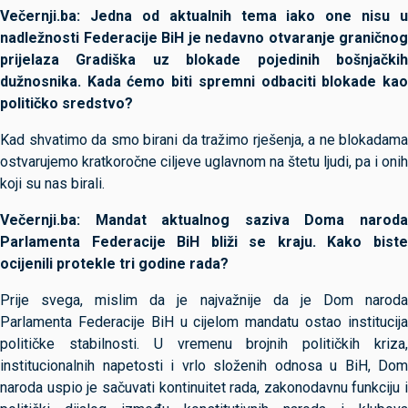
Večernji.ba: Jedna od aktualnih tema iako one nisu u
nadležnosti Federacije BiH je nedavno otvaranje graničnog
prijelaza Gradiška uz blokade pojedinih bošnjačkih
dužnosnika. Kada ćemo biti spremni odbaciti blokade kao
političko sredstvo?
Kad shvatimo da smo birani da tražimo rješenja, a ne blokadama
ostvarujemo kratkoročne ciljeve uglavnom na štetu ljudi, pa i onih
koji su nas birali.
Večernji.ba: Mandat aktualnog saziva Doma naroda
Parlamenta Federacije BiH bliži se kraju. Kako biste
ocijenili protekle tri godine rada?
Prije svega, mislim da je najvažnije da je Dom naroda
Parlamenta Federacije BiH u cijelom mandatu ostao institucija
političke stabilnosti. U vremenu brojnih političkih kriza,
institucionalnih napetosti i vrlo složenih odnosa u BiH, Dom
naroda uspio je sačuvati kontinuitet rada, zakonodavnu funkciju i