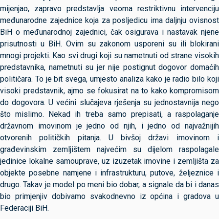
mijenjao, zapravo predstavlja veoma restriktivnu intervenciju
međunarodne zajednice koja za posljedicu ima daljnju ovisnost
BiH o međunarodnoj zajednici, čak osigurava i nastavak njene
prisutnosti u BiH. Ovim su zakonom usporeni su ili blokirani
mnogi projekti. Kao svi drugi koji su nametnuti od strane visokih
predstavnika, nametnuti su jer nije postignut dogovor domaćih
političara. To je bit svega, umjesto analiza kako je radio bilo koji
visoki predstavnik, ajmo se fokusirat na to kako kompromisom
do dogovora. U većini slučajeva rješenja su jednostavnija nego
što mislimo. Nekad ih treba samo prepisati, a raspolaganje
državnom imovinom je jedno od njih, i jedno od najvažnijih
otvorenih političkih pitanja. U bivšoj državi imovinom i
građevinskim zemljištem najvećim su dijelom raspolagale
jedinice lokalne samouprave, uz izuzetak imovine i zemljišta za
objekte posebne namjene i infrastrukturu, putove, željeznice i
drugo. Takav je model po meni bio dobar, a signale da bi i danas
bio primjenjiv dobivamo svakodnevno iz općina i gradova u
Federaciji BiH.