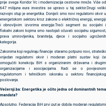
prije svega Koridor Vc i modernizacija cestovne mreže. Više od
647 milijuna eura investira se upravo u taj sektor.Drugi veliki
razvojni stup je energetika. Donijeli smo novi regulatorni okvir u
energetskom sektoru kroz zakone o električnoj energiji, energiji
i obnovljivim izvorima energije.Treći segment su socijalni i
fiskalni zakoni kojima smo nastojali očuvati socijalnu sigurnost,
prava umirovljenika, branitelja, djece i socijalno ugroženih
kategorija.
Zakonima koji reguliraju financije staramo potpuno novi, strateški
vrijedan regulatorni okvir i moderan platni sustav koji će
omogućiti konekciju BiH s organiziranim državama i drugim
organizacijama i asocijacijama. Radi se o povijesnom
regulatornom i tehničkom iskoraku u sektoru financijskog
poslovanja.
Večernji.ba: Energetika je očito jedna od dominantnih tema
mandata?
Apsolutno. Federacija BiH prvi put je dobila moderan regulatorni