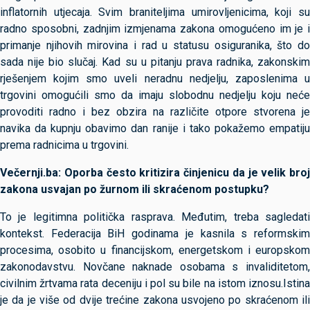
inflatornih utjecaja. Svim braniteljima umirovljenicima, koji su
radno sposobni, zadnjim izmjenama zakona omogućeno im je i
primanje njihovih mirovina i rad u statusu osiguranika, što do
sada nije bio slučaj. Kad su u pitanju prava radnika, zakonskim
rješenjem kojim smo uveli neradnu nedjelju, zaposlenima u
trgovini omogućili smo da imaju slobodnu nedjelju koju neće
provoditi radno i bez obzira na različite otpore stvorena je
navika da kupnju obavimo dan ranije i tako pokažemo empatiju
prema radnicima u trgovini.
Večernji.ba: Oporba često kritizira činjenicu da je velik broj
zakona usvajan po žurnom ili skraćenom postupku?
To je legitimna politička rasprava. Međutim, treba sagledati
kontekst. Federacija BiH godinama je kasnila s reformskim
procesima, osobito u financijskom, energetskom i europskom
zakonodavstvu. Novčane naknade osobama s invaliditetom,
civilnim žrtvama rata deceniju i pol su bile na istom iznosu.Istina
je da je više od dvije trećine zakona usvojeno po skraćenom ili