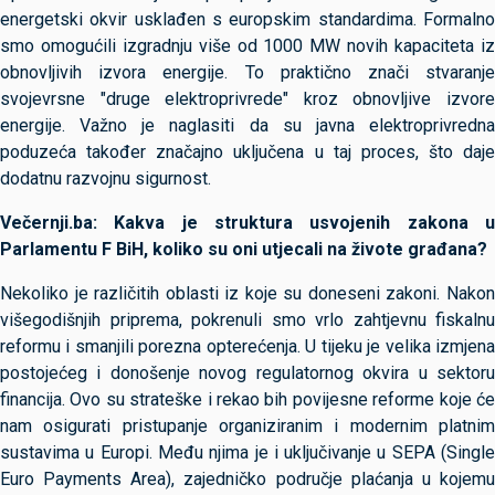
energetski okvir usklađen s europskim standardima. Formalno
smo omogućili izgradnju više od 1000 MW novih kapaciteta iz
obnovljivih izvora energije. To praktično znači stvaranje
svojevrsne "druge elektroprivrede" kroz obnovljive izvore
energije. Važno je naglasiti da su javna elektroprivredna
poduzeća također značajno uključena u taj proces, što daje
dodatnu razvojnu sigurnost.
Večernji.ba: Kakva je struktura usvojenih zakona u
Parlamentu F BiH, koliko su oni utjecali na živote građana?
Nekoliko je različitih oblasti iz koje su doneseni zakoni. Nakon
višegodišnjih priprema, pokrenuli smo vrlo zahtjevnu fiskalnu
reformu i smanjili porezna opterećenja. U tijeku je velika izmjena
postojećeg i donošenje novog regulatornog okvira u sektoru
financija. Ovo su strateške i rekao bih povijesne reforme koje će
nam osigurati pristupanje organiziranim i modernim platnim
sustavima u Europi. Među njima je i uključivanje u SEPA (Single
Euro Payments Area), zajedničko područje plaćanja u kojemu