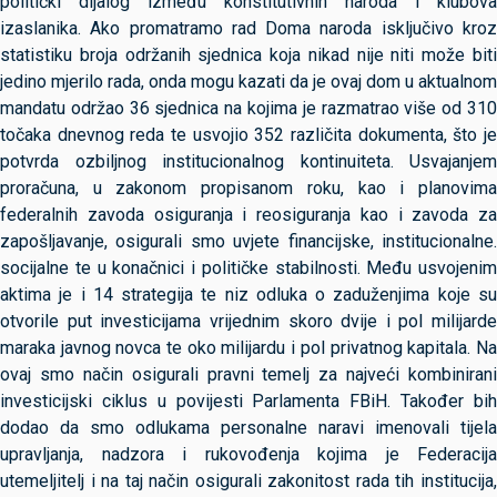
politički dijalog između konstitutivnih naroda i klubova
izaslanika. Ako promatramo rad Doma naroda isključivo kroz
statistiku broja održanih sjednica koja nikad nije niti može biti
jedino mjerilo rada, onda mogu kazati da je ovaj dom u aktualnom
mandatu održao 36 sjednica na kojima je razmatrao više od 310
točaka dnevnog reda te usvojio 352 različita dokumenta, što je
potvrda ozbiljnog institucionalnog kontinuiteta. Usvajanjem
proračuna, u zakonom propisanom roku, kao i planovima
federalnih zavoda osiguranja i reosiguranja kao i zavoda za
zapošljavanje, osigurali smo uvjete financijske, institucionalne.
socijalne te u konačnici i političke stabilnosti. Među usvojenim
aktima je i 14 strategija te niz odluka o zaduženjima koje su
otvorile put investicijama vrijednim skoro dvije i pol milijarde
maraka javnog novca te oko milijardu i pol privatnog kapitala. Na
ovaj smo način osigurali pravni temelj za najveći kombinirani
investicijski ciklus u povijesti Parlamenta FBiH. Također bih
dodao da smo odlukama personalne naravi imenovali tijela
upravljanja, nadzora i rukovođenja kojima je Federacija
utemeljitelj i na taj način osigurali zakonitost rada tih institucija,