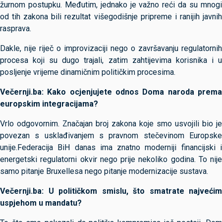
žurnom postupku. Međutim, jednako je važno reći da su mnogi
od tih zakona bili rezultat višegodišnje pripreme i ranijih javnih
rasprava.
Dakle, nije riječ o improvizaciji nego o završavanju regulatornih
procesa koji su dugo trajali, zatim zahtijevima korisnika i u
posljenje vrijeme dinamičnim političkim procesima.
Večernji.ba: Kako ocjenjujete odnos Doma naroda prema
europskim integracijama?
Vrlo odgovornim. Značajan broj zakona koje smo usvojili bio je
povezan s usklađivanjem s pravnom stečevinom Europske
unije.Federacija BiH danas ima znatno moderniji financijski i
energetski regulatorni okvir nego prije nekoliko godina. To nije
samo pitanje Bruxellesa nego pitanje modernizacije sustava.
Večernji.ba: U političkom smislu, što smatrate najvećim
uspjehom u mandatu?