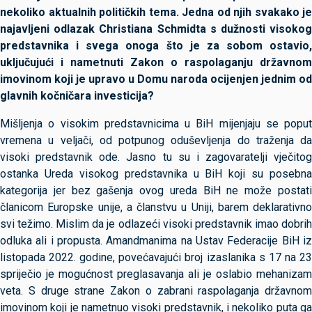
nekoliko aktualnih političkih tema. Jedna od njih svakako je
najavljeni odlazak Christiana Schmidta s dužnosti visokog
predstavnika i svega onoga što je za sobom ostavio,
uključujući i nametnuti Zakon o raspolaganju državnom
imovinom koji je upravo u Domu naroda ocijenjen jednim od
glavnih kočničara investicija?
Mišljenja o visokim predstavnicima u BiH mijenjaju se poput
vremena u veljači, od potpunog oduševljenja do traženja da
visoki predstavnik ode. Jasno tu su i zagovaratelji vječitog
ostanka Ureda visokog predstavnika u BiH koji su posebna
kategorija jer bez gašenja ovog ureda BiH ne može postati
članicom Europske unije, a članstvu u Uniji, barem deklarativno
svi težimo. Mislim da je odlazeći visoki predstavnik imao dobrih
odluka ali i propusta. Amandmanima na Ustav Federacije BiH iz
listopada 2022. godine, povećavajući broj izaslanika s 17 na 23
spriječio je mogućnost preglasavanja ali je oslabio mehanizam
veta. S druge strane Zakon o zabrani raspolaganja državnom
imovinom koji je nametnuo visoki predstavnik, i nekoliko puta ga