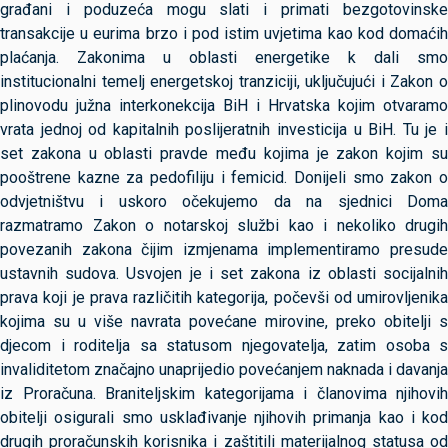
građani i poduzeća mogu slati i primati bezgotovinske
transakcije u eurima brzo i pod istim uvjetima kao kod domaćih
plaćanja. Zakonima u oblasti energetike k dali smo
institucionalni temelj energetskoj tranziciji, uključujući i Zakon o
plinovodu južna interkonekcija BiH i Hrvatska kojim otvaramo
vrata jednoj od kapitalnih poslijeratnih investicija u BiH. Tu je i
set zakona u oblasti pravde među kojima je zakon kojim su
pooštrene kazne za pedofiliju i femicid. Donijeli smo zakon o
odvjetništvu i uskoro očekujemo da na sjednici Doma
razmatramo Zakon o notarskoj službi kao i nekoliko drugih
povezanih zakona čijim izmjenama implementiramo presude
ustavnih sudova. Usvojen je i set zakona iz oblasti socijalnih
prava koji je prava različitih kategorija, počevši od umirovljenika
kojima su u više navrata povećane mirovine, preko obitelji s
djecom i roditelja sa statusom njegovatelja, zatim osoba s
invaliditetom značajno unaprijedio povećanjem naknada i davanja
iz Proračuna. Braniteljskim kategorijama i članovima njihovih
obitelji osigurali smo usklađivanje njihovih primanja kao i kod
drugih proračunskih korisnika i zaštitili materijalnog statusa od