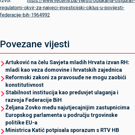
Izvor:
https://www.vecernji.ba/vijesti/odlukama-osiguran-
regulatorni-okvir-za-najveci-investicijski-ciklus-u-povijesti-
federacije-bih-1964992
Povezane vijesti
Artuković na čelu Savjeta mladih Hrvata izvan RH:
mladi kao veza domovine i hrvatskih zajednica
Reformski zakoni za pravosuđe ne mogu zaobići
konstitutivnost
Stabilnost institucija kao preduvjet ulaganja i
razvoja Federacije BiH
Željana Zovko među najutjecajnijim zastupnicima
Europskog parlamenta u području trgovinske
politike EU-a
Ministrica Katić potpisala sporazum s RTV HB