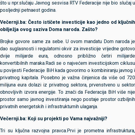
što u npr.slučaju Javnog sesvisa RTV Federacije nije bio slučaj u
posljednji petnaest godina.
Večernji.ba: Često ističete investicije kao jedno od ključnih
obilježja ovog saziva Doma naroda. Zašto?
Brojke govore same za sebe. U ovom mandatu Dom naroda je
dao suglasnosti i regulatorni okvir za investicije vrijedne gotovo
dvije milijarde eura, odnosno približno četiri milijarde
konvertibilnih maraka.Radi se o najvećem investicijskom ciklusu
u povijesti Federacije BiH kada govorimo o kombiniranju javnog i
privatnog kapitala. Posebno je važna činjenica da više od 720
milijuna eura dolazi iz privatnog sektora, prvenstveno u sektor
obnovljivih izvora energije. To znači da Federacija BiH više nije
prostor samo javnog investiranja nego postaje prostor ozbiljnih
privatnih energetskih i infrastrukturnih ulaganja.
Večernji.ba: Koji su projekti po Vama najvažniji?
Tri su ključna razvojna pravca.Prvi je prometna infrastruktura,