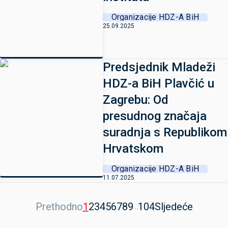
Organizacije HDZ-A BiH
25.09.2025
Predsjednik Mladeži
HDZ-a BiH Plavčić u
Zagrebu: Od
presudnog značaja
suradnja s Republikom
Hrvatskom
Organizacije HDZ-A BiH
11.07.2025
Prethodno
1
2
3
4
5
6
7
8
9
104
Sljedeće
...